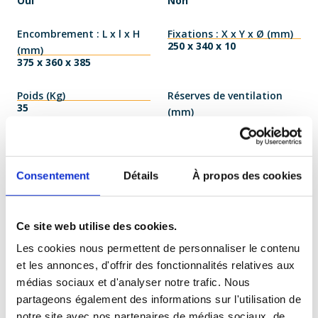
Oui
Non
Encombrement : L x l x H
Fixations : X x Y x Ø (mm)
250 x 340 x 10
(mm)
375 x 360 x 385
Poids (Kg)
Réserves de ventilation
35
(mm)
150
Protection préco prim
Protection préco sec
DJ D - 10A
DJ C - 10A
Consentement
Détails
À propos des cookies
Remarques et options
Ce site web utilise des cookies.
Caractéristiques Générales
Les cookies nous permettent de personnaliser le contenu
et les annonces, d'offrir des fonctionnalités relatives aux
Rendement de 94 à 98 % suivant puissance.
médias sociaux et d'analyser notre trafic. Nous
Faibles pertes et faible chute de tension, de 2 à 4%
partageons également des informations sur l'utilisation de
suivant puissance.
notre site avec nos partenaires de médias sociaux, de
Imprégnations haute qualité sous vide d'air.