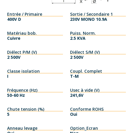
Entrée / Primaire
Sortie / Secondaire 1
400V D
230V MONO 10.9A
Matériau bob.
Puiss. Norm.
Cuivre
2.5 KVA
Diélect P/M (V)
Diélect S/M (V)
2 500V
2 500V
Classe isolation
Coupl. Complet
I
T-M
Fréquence (Hz)
Usec à vide (V)
50-60 Hz
241,6V
Chute tension (%)
Conforme ROHS
5
Oui
Anneau levage
Option_Ecran