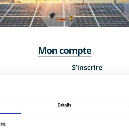
Mon compte
S’inscrire
Créez votre compte Le Cos
l'ensemble de nos services.
Détails
Créer mon compte
ies.