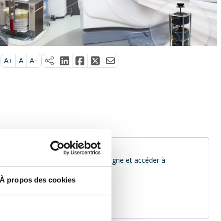
A+
A
A−
inus pour pouvoir commander en ligne et accéder à
À propos des cookies