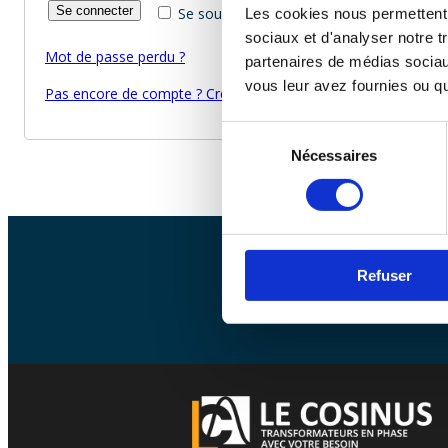
Se connecter
Se souvenir de moi
Les cookies nous permettent d
sociaux et d'analyser notre t
Mot de passe perdu ?
partenaires de médias sociaux
vous leur avez fournies ou qu'
Pas encore de compte ? Créez-en un ici
Sélection
Nécessaires
du
consentement
Refuser
Ventes en ligne