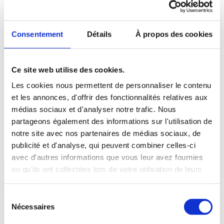
Magasinier et Logistique
Commerce et Support client
Candidature spontanée
Consentement
Détails
À propos des cookies
Vous partagez nos valeurs de précision et de fiabilité ? Vous
avez envie de vous investir dans une belle aventure
Ce site web utilise des cookies.
industrielle ?
Les cookies nous permettent de personnaliser le contenu
Nous étudions avec soin toutes les candidatures (CV + Lettre
et les annonces, d'offrir des fonctionnalités relatives aux
de motivation ou message de présentation), même en
médias sociaux et d'analyser notre trafic. Nous
l’absence de poste ouvert. Envoyez-nous votre dossier via le
partageons également des informations sur l'utilisation de
formulaire ci-dessous.
notre site avec nos partenaires de médias sociaux, de
publicité et d'analyse, qui peuvent combiner celles-ci
avec d'autres informations que vous leur avez fournies
ou qu'ils ont collectées lors de votre utilisation de leurs
services.
Sélection
Nécessaires
du
Ventes en ligne
Experts depuis
1954
consentement