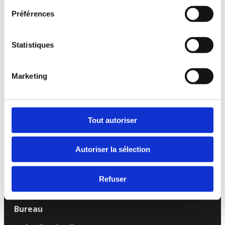
Préférences
Statistiques
Sur mesure
Contactez-nous
Marketing
Tout autoriser
Adresse
7 avenue Henri Beaudelet
77330 Ozoir-la-Ferrière
Autoriser la sélection
France
(+33) 1 83 85 68 32
Refuser
Horaires d’ouverture
Bureau