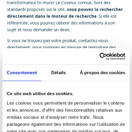
transformateur tri-mono Le Cosinus connue, hors des
standards proposés sur le site,
vous pouvez la rechercher
directement dans le moteur de recherche
. Si elle est
référencée, vous pourrez obtenir des informations à son
sujet et nous demander un devis.
Si vous ne trouvez pas votre produit, contactez-nous
directement, nous sommes en mesure de reproduire des
produits même fabriqués depuis de nombreuses années.
Les tensions standard en triphasé sont aujourd’hui 400V en
Europe, mais encore de nombreuses personnes utilisent
Consentement
Détails
À propos des cookies
toujours l’appellation 380V pour le réseau triphasé. Nos
produits, avec les tensions 400 Volt, remplaceront sans
difficulté les produits affichant les anciennes tensions. Ils n’en
Ce site web utilise des cookies.
fonctionneront que mieux !
Les cookies nous permettent de personnaliser le contenu
Notez que tous nos transformateurs basse tension sont
et les annonces, d'offrir des fonctionnalités relatives aux
systématiquement imprégnés sous vide et sous pression
médias sociaux et d'analyser notre trafic. Nous
dans une résine tropicalisée. Cette technique est un gage de
partageons également des informations sur l'utilisation de
qualité que de moins en moins d’entreprises prennent le
notre site avec nos partenaires de médias sociaux, de