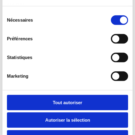
services.
Sélection
Nécessaires
du
consentement
Préférences
Un nouveau site pensé pour vous accompagner
Statistiques
au quotidien
Nous sommes heureux de vous présenter notre nouveau site
internet. Il a été entièrement repensé afin de vous offrir une
Marketing
expérience plus simple, plus fluide et plus efficace. Cette nouvelle…
14 avril 2026
Guides & Conseils
Tout autoriser
Lire l’article
Autoriser la sélection