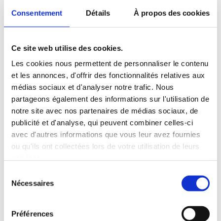
Remboursement :
En cas de rétractation valide, nous
Consentement
Détails
À propos des cookies
rembourserons le prix du produit.
Frais de retour :
Les frais de retour restent
intégralement à la charge du client.
Ce site web utilise des cookies.
Responsabilité :
La responsabilité du client est
Les cookies nous permettent de personnaliser le contenu
engagée en cas de dépréciation du bien résultant de
et les annonces, d'offrir des fonctionnalités relatives aux
manipulations autres que celles nécessaires pour
médias sociaux et d'analyser notre trafic. Nous
établir la nature et les caractéristiques du produit.
partageons également des informations sur l'utilisation de
L’installation électrique d’un composant (câblage)
notre site avec nos partenaires de médias sociaux, de
dépasse ce cadre et annule le droit de retour.
publicité et d'analyse, qui peuvent combiner celles-ci
5. Exclusion du droit de retour :
avec d'autres informations que vous leur avez fournies
Produits sur-mesure
ou qu'ils ont collectées lors de votre utilisation de leurs
services.
Conformément à l’article L221-28 du Code de la
Sélection
consommation, le droit de rétractation (pour les particuliers)
Nécessaires
du
et la reprise commerciale (pour les professionnels)
consentement
sont
strictement exclus
pour :
Préférences