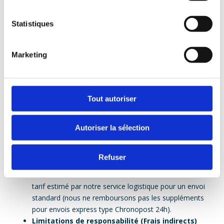
Les produits confectionnés selon les spécifications du
client (sur-mesure).
Les produits nettement personnalisés (modifications
Statistiques
de tension, bobinages spécifiques, options montées à
la demande).
Marketing
Ces produits ne seront ni repris, ni échangés, ni remboursés.
6. Erreur de livraison ou Produit
défectueux
Tout autoriser
Si le retour est motivé par une erreur de notre part (mauvais
Autoriser la sélection
produit livré) ou un défaut de conformité avéré :
Frais de port :
Le client doit avancer les frais de
Refuser
retour. Sur présentation du justificatif,
Le
Cosinus
remboursera les frais d’envoi à hauteur du
tarif estimé par notre service logistique pour un envoi
standard (nous ne remboursons pas les suppléments
pour envois express type Chronopost 24h).
Limitations de responsabilité (Frais indirects)