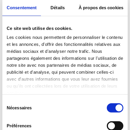
Consentement
Détails
À propos des cookies
Ce site web utilise des cookies.
Les cookies nous permettent de personnaliser le contenu
et les annonces, d'offrir des fonctionnalités relatives aux
médias sociaux et d'analyser notre trafic. Nous
partageons également des informations sur l'utilisation de
notre site avec nos partenaires de médias sociaux, de
publicité et d'analyse, qui peuvent combiner celles-ci
avec d'autres informations que vous leur avez fournies
ou qu'ils ont collectées lors de votre utilisation de leurs
services.
Sélection
Nécessaires
du
consentement
Branchement d’un transformateur :
Préférences
comprendre la plaque signalétique.