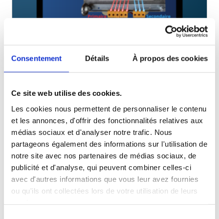
Consentement
Détails
À propos des cookies
Branchement d’un transformateur :
comprendre la plaque signalétique.
Ce site web utilise des cookies.
Le branchement d’un transformateur ne consiste pas uniquement à
Les cookies nous permettent de personnaliser le contenu
raccorder des conducteurs. Pour garantir une installation fiable,
et les annonces, d'offrir des fonctionnalités relatives aux
performante et sécurisée, il est indispensable de savoir interpréter
correctement la plaque signalétique.…
médias sociaux et d'analyser notre trafic. Nous
partageons également des informations sur l'utilisation de
14 juillet 2026
notre site avec nos partenaires de médias sociaux, de
Guides & Conseils
publicité et d'analyse, qui peuvent combiner celles-ci
Lire l’article
avec d'autres informations que vous leur avez fournies
ou qu'ils ont collectées lors de votre utilisation de leurs
services.
Sélection