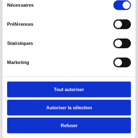
Nécessaires
du
consentement
Préférences
Statistiques
Marketing
Tout autoriser
Autoriser la sélection
Pourquoi choisir un transformateur MT sec
plutôt qu’un transformateur à huile?
Refuser
Lorsqu’il s’agit d’équiper un poste HTA, le choix du transformateur
ne se résume pas à une simple question de puissance.